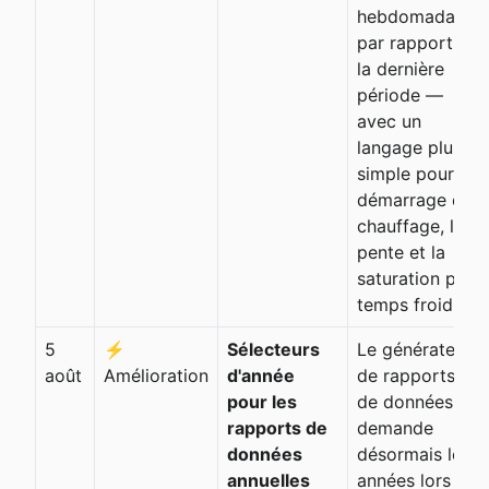
hebdomadaire
par rapport à
la dernière
période —
avec un
langage plus
simple pour le
démarrage du
chauffage, la
pente et la
saturation par
temps froid.
5
⚡
Sélecteurs
Le générateur
août
Amélioration
d'année
de rapports
pour les
de données
rapports de
demande
données
désormais les
annuelles
années lors