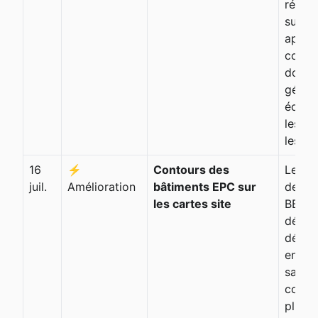
réexé
sur pl
après
corre
donné
génér
échou
les su
les re
16
⚡
Contours des
Les si
juil.
Amélioration
bâtiments EPC sur
des b
les cartes site
BBR a
désor
défaut
englo
satell
contex
plus c