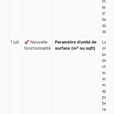
insta
le bo
d'inte
lieu d
dans 
déroul
1 juil.
🚀 Nouvelle
Paramètre d'unité de
Les
fonctionnalité
surface (m² ou sqft)
organ
peuve
désor
choisir
surfac
sont a
m² ou
appliq
pages 
bench
rappor