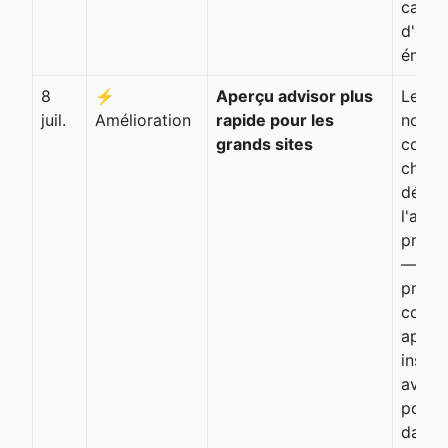
cartes
d'étiq
énerg
8
⚡
Aperçu advisor plus
Les si
juil.
Amélioration
rapide pour les
nomb
grands sites
compt
charg
désor
l'aper
progr
— les
premi
compt
appar
insta
avec 
pour 
davan