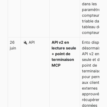
dans les
paramètres d
compteur et
triable dans l
tableau des
compteurs.
26
🔌 API
API v2 en
Ento dispose
juin
lecture seule
désormais d'
+ point de
API v2 en lec
terminaison
seule et d'un
MCP
point de
terminaison 
pour permett
aux clients
externes
approuvés de
récupérer les
données