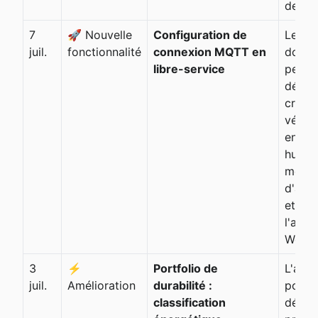
deman
7
🚀 Nouvelle
Configuration de
Les s
juil.
fonctionnalité
connexion MQTT en
donn
libre-service
peuve
désor
créées
vérifi
en bou
hub, y
méth
d'auth
et le 
l'anal
Workb
3
⚡
Portfolio de
L'ape
juil.
Amélioration
durabilité :
portfo
classification
désor