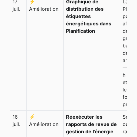
17
⚡
Graphique de
La pa
juil.
Amélioration
distribution des
Planif
étiquettes
portef
énergétiques dans
affich
Planification
désor
graph
barre
des c
année
—
histo
et pro
le fut
fonct
projet
16
⚡
Réexécuter les
Sélec
juil.
Amélioration
rapports de revue de
ou plu
gestion de l'énergie
rappor