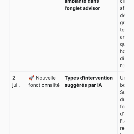
ambiante dans
climat
l'onglet advisor
affich
désor
graph
tempé
ambia
quoti
horair
direc
l'ongl
2
🚀 Nouvelle
Types d'intervention
Un no
juil.
fonctionnalité
suggérés par IA
bouto
Suggér
du tit
formul
d'acti
l'IA p
reco