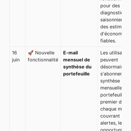
pour des
diagnostics
saisonniers et
des estimatio
d'économies 
fiables.
16
🚀 Nouvelle
E-mail
Les utilisateu
juin
fonctionnalité
mensuel de
peuvent
synthèse du
désormais
portefeuille
s'abonner à u
synthèse
mensuelle du
portefeuille le
premier de
chaque mois,
couvrant les
alertes, les
opportunités