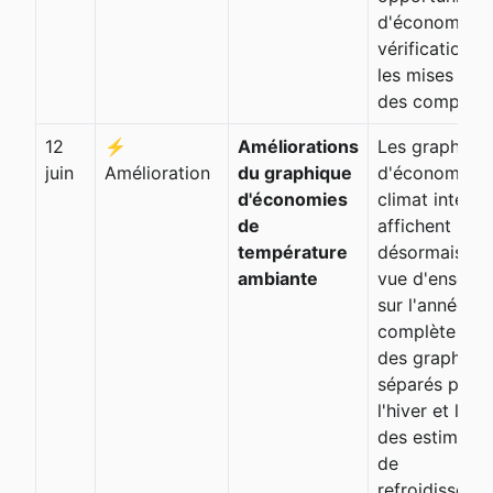
d'économies, 
vérifications 
les mises à jo
des compteur
12
⚡
Améliorations
Les graphiqu
juin
Amélioration
du graphique
d'économies 
d'économies
climat intérie
de
affichent
température
désormais un
ambiante
vue d'ensemb
sur l'année
complète ave
des graphiqu
séparés pour
l'hiver et l'été
des estimatio
de
refroidisseme