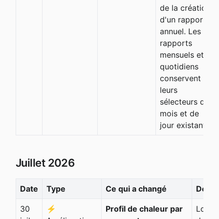
de la création
d'un rapport
annuel. Les
rapports
mensuels et
quotidiens
conservent
leurs
sélecteurs de
mois et de
jour existants.
Juillet 2026
Date
Type
Ce qui a changé
Détail
30
⚡
Profil de chaleur par
Lorsq