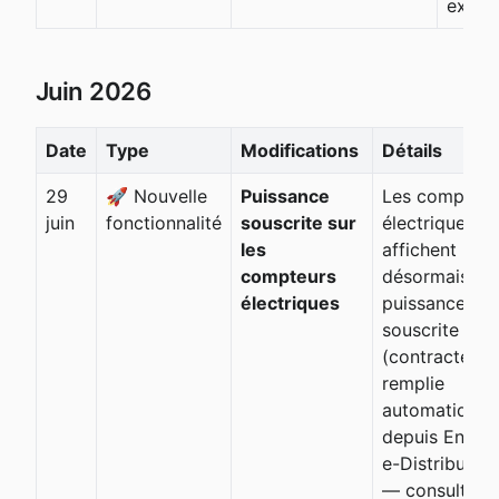
expor
Juin 2026
Date
Type
Modifications
Détails
29
🚀 Nouvelle
Puissance
Les compteur
juin
fonctionnalité
souscrite sur
électriques
les
affichent
compteurs
désormais leu
électriques
puissance
souscrite
(contractée),
remplie
automatique
depuis Enedis
e-Distribuzio
— consultabl