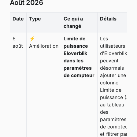
Août 2026
Date
Type
Ce qui a 
Détails
changé
6
⚡
Limite de
Les
août
Amélioration
puissance
utilisateurs
Eloverblik
d'Eloverblik
dans les
peuvent
paramètres
désormais
de compteur
ajouter une
colonne
Limite de
puissance (A)
au tableau
des
paramètres
de compteur
et filtrer par