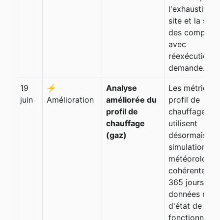
l'exhaustivité
site et la sant
des compteur
avec
réexécutions 
demande.
19
⚡
Analyse
Les métrique
juin
Amélioration
améliorée du
profil de
profil de
chauffage
chauffage
utilisent
(gaz)
désormais un
simulation
météorologiq
cohérente sur
365 jours et 
données réell
d'état de
fonctionneme