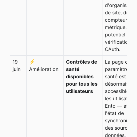
d'organisation
de site, de
compteur, de
métrique, de
potentiel et d
vérification vi
OAuth.
19
⚡
Contrôles de
La page des
juin
Amélioration
santé
paramètres d
disponibles
santé est
pour tous les
désormais
utilisateurs
accessible à 
les utilisateur
Ento — affich
l'état de
synchronisati
des sources 
données,